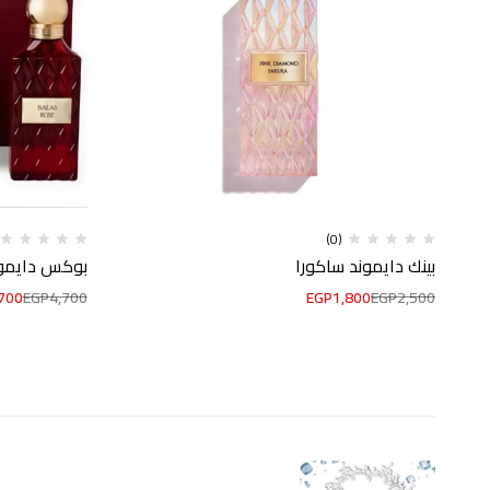
(0)
بينك دايموند ساكورا
بوكس دايمون
700
EGP
4,700
EGP
1,800
EGP
2,500