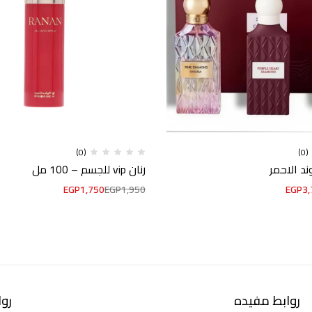
(0)
(0)
د الاحمر
رنان vip للجسم – 100 مل
EGP
1,750
EGP
1,950
EGP
3,
روابط مفيده
رو