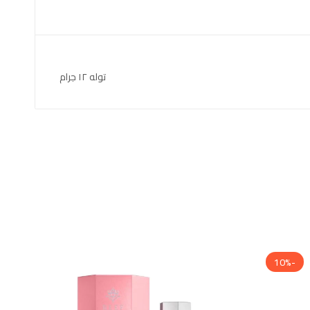
توله ١٢ جرام
-10%