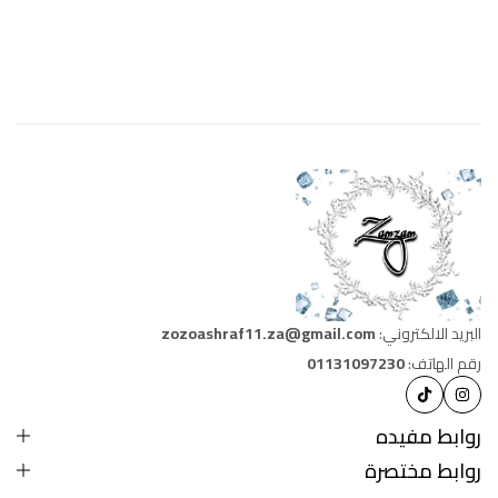
البريد الالكتروني:
zozoashraf11.za@gmail.com
رقم الهاتف:
01131097230
روابط مفيده
روابط مختصرة