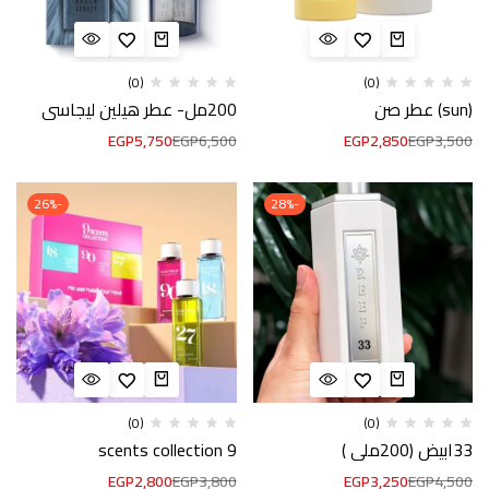
(0)
(0)
(sun) عطر صن
200مل- عطر هيلين ليجاسي
EGP
5,750
EGP
6,500
EGP
2,850
EGP
3,500
-26%
-28%
(0)
(0)
33ابيض (200ملي )
9 scents collection
EGP
2,800
EGP
3,800
EGP
3,250
EGP
4,500