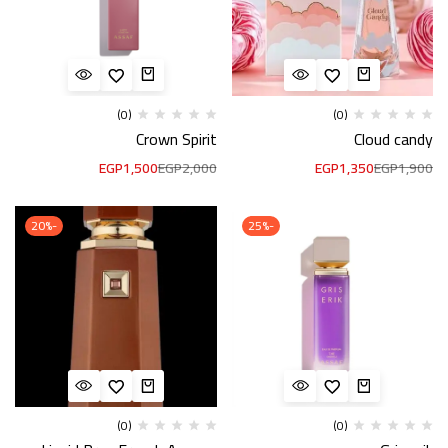
(0)
(0)
Crown Spirit
Cloud candy
EGP
1,500
EGP
2,000
EGP
1,350
EGP
1,900
-20%
-25%
(0)
(0)