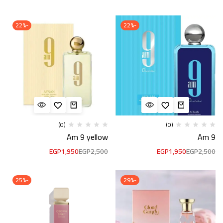
-22%
-22%
(0)
(0)
Am 9 yellow
Am 9
EGP
1,950
EGP
2,500
EGP
1,950
EGP
2,500
-25%
-29%