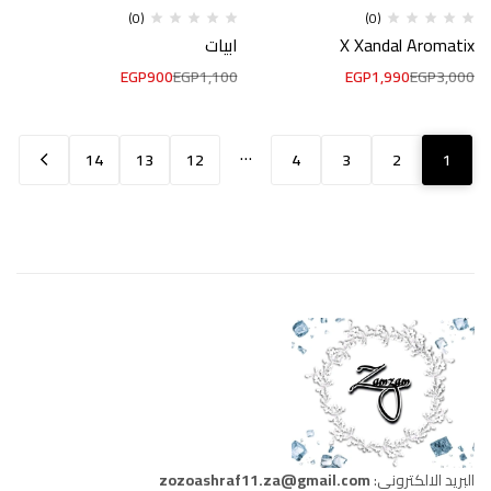
(0)
(0)
X Xandal Aromatix
ابيات
EGP
900
EGP
1,100
EGP
1,990
EGP
3,000
…
14
13
12
4
3
2
1
البريد الالكتروني:
zozoashraf11.za@gmail.com