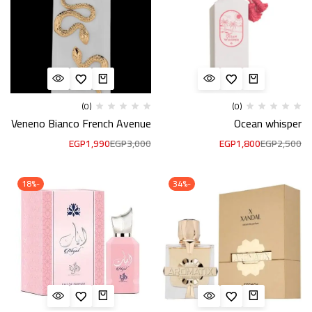
(0)
(0)
Veneno Bianco French Avenue
Ocean whisper
EGP
1,990
EGP
3,000
EGP
1,800
EGP
2,500
-18%
-34%