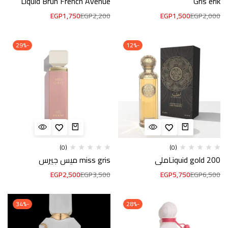
Liquid Brun French Avenue
Gris erik
EGP
1,750
EGP
2,200
EGP
1,500
EGP
2,000
-29%
-12%
(0)
(0)
Liquid gold 200ملي
miss gris ميس جيرس
EGP
2,500
EGP
3,500
EGP
5,750
EGP
6,500
-34%
-28%