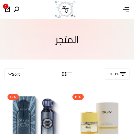
0
المتجر
Sort
FILTER
-12%
-19%