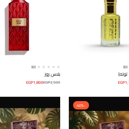
(0)
(0)
 توله)
بلاس روز
EGP
1,800
EGP
2,500
EGP
1,
-40%