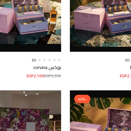
(0)
(0)
بوكس corvina
EGP
2,100
EGP
3,500
EGP
2,
-40%