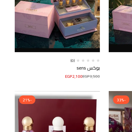
(0)
بوكس sens
EGP
2,100
EGP
3,500
-21%
-33%