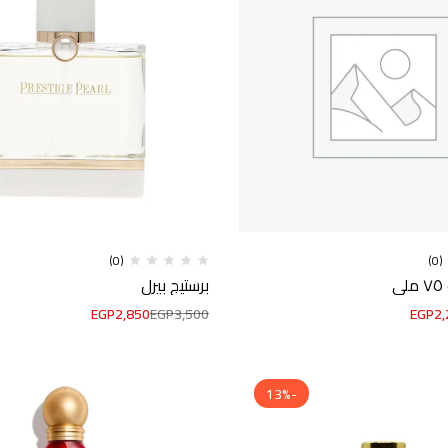
(0)
(0)
ي
برستيج بيرل
EGP
2,850
EGP
3,500
EGP
2,
-13%