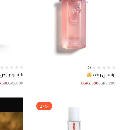
(0)
برنسس ريف
بلاتينيوم (نص
750
EGP
2,000
EGP
2,500
EGP
3,200
-27%