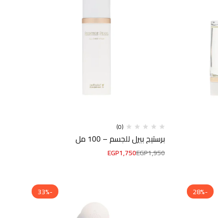
(0)
برستيج بيرل للجسم – 100 مل
EGP
1,750
EGP
1,950
-33%
-28%