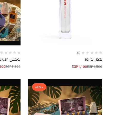
(0)
بودر اند روز
بوكس Blush
100
EGP
3,500
EGP
1,100
EGP
1,500
-40%