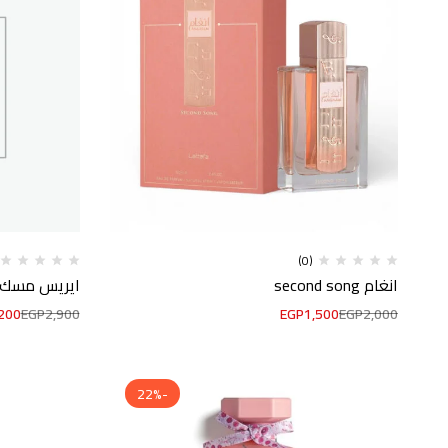
(0)
انغام second song
ايريس مسك ٧٥ مل
200
EGP
2,900
EGP
1,500
EGP
2,000
-22%