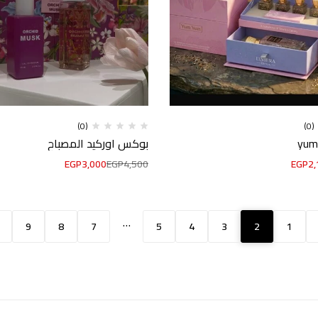
(0)
(0)
بوكس اوركيد المصباح
EGP
3,000
EGP
4,500
EGP
2,
…
9
8
7
5
4
3
2
1