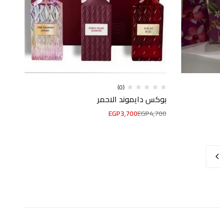
(0)
بوكس دايموند الاحمر
EGP
3,700
EGP
4,700