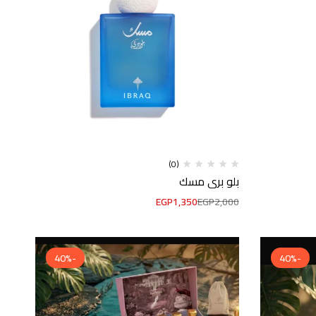
(0)
بلو بري مسك
EGP
1,350
EGP
2,000
-40%
-40%