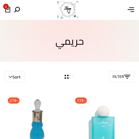
0
حريمي
Sort
FILTER
-21%
-33%