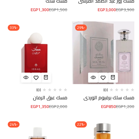
مسك روز عبد الصمد القرشي
مسك سلك
EGP
1,300
EGP
1,500
EGP
3,000
EGP
3,900
-33%
-29%
(0)
(0)
مسك سلك برفيوم الوردي
مسك عبق الرمان
EGP
1,350
EGP
2,000
EGP
850
EGP
1,200
-24%
-22%