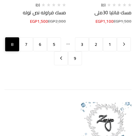
(0)
(0)
مسك فانليا 30ملي
مسك فراوله نص توله
EGP
1,500
EGP
2,000
EGP
1,100
EGP
1,500
…
8
7
6
5
3
2
1
9