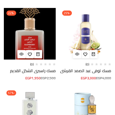
-22%
-25%
(0)
(0)
مسك توفي عبد الصمد القرشي
مسك راسبري الشكل القديم
EGP
1,950
EGP
2,500
EGP
3,000
EGP
4,000
-57%