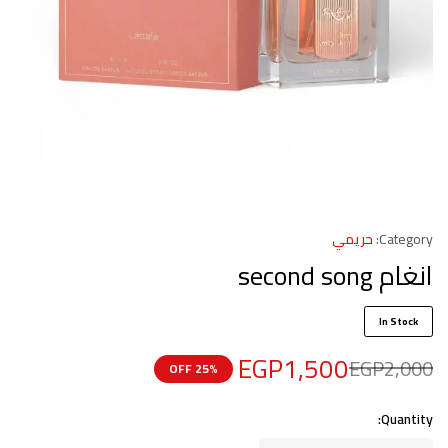
Category:
حريمي
انغام second song
In Stock
EGP
1,500
EGP
2,000
25% OFF
Quantity: