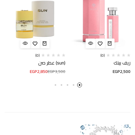
(0)
(0)
ريف بينك
(sun) عطر صن
EGP
2,850
EGP
3,500
EGP
2,500