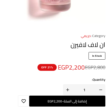
Category:
حريمي
ان لاف لافيرن
In Stock
EGP
2,200
EGP
2,800
21% OFF
Quantity:
إضافة إلى السلة
-
2,200
EGP