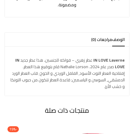
ومضمونة.
الوصف
مراجعات (0)
Laverne
IN LOVE
عطر زهري – فواكه للجنسين. هذا عطر جديد
IN
LOVE
صدر عام 2024. Nathalie Lorson قام بتوقيع هذا العطر.
إفتتاحية العطر التوت الأسود, الفلفل الوردي و الخوخ; قلب العطر الورد
الدمشقي, السوسن و الياسمين; قاعدة العطر تتكون من حبوب التونكا
و خشب الأرز.
منتجات ذات صلة
-19%