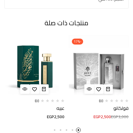
منتجات ذات صلة
-17%
(0)
(0)
فولكانو
عبيه
EGP
2,500
EGP
2,500
EGP
3,000