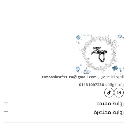
البريد الالكتروني:
zozoashraf11.za@gmail.com
رقم الهاتف:
01131097230
روابط مفيده
روابط مختصرة