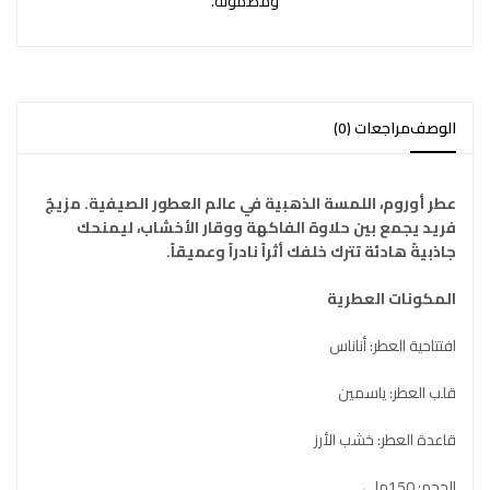
ومضمونة.
الوصف
مراجعات (0)
عطر أوروم، اللمسة الذهبية في عالم العطور الصيفية. مزيجٌ
فريد يجمع بين حلاوة الفاكهة ووقار الأخشاب، ليمنحك
جاذبيةً هادئة تترك خلفك أثراً نادراً وعميقاً.
المكونات العطرية
افتتاحية العطر: أناناس
قلب العطر: ياسمين
قاعدة العطر: خشب الأرز
الحجم: 150ملي