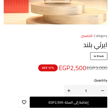
Category:
للجنسين
ايرثي بلند
In Stock
EGP
2,500
EGP
3,000
17% OFF
Quantity:
إضافة إلى السلة
-
2,500
EGP