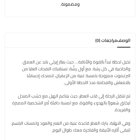
ومضمونة.
الوصف
مراجعات (0)
تخيل لحظة تبدأ بالقوة والأناقة… حيث يعبّر إيرثي بلند عن العمق
والجاذبية في كل رشة. مع أول رشّة، تستقبلك النفحات العليا من
البرغموت ممزوجة بلمسة غنية من الزعفران، لتمنحك إحساسًا
بالانتعاش والفخامة منذ اللحظة الأولى.
ثم تنتقل الرحلة إلى قلب العطر، حيث يتناغم الهيل مع خشب الصندل
ليخلق شعورًا بالهدوء والقوة، مع لمسة دافئة تُبرز الشخصية المميزة
والفريدة.
وفي النهاية، يترك العطر قاعدة غنية من العنبر والعود ولمسات البلسم،
لتبقى أثاره الأنيقة والفاخرة معك طوال اليوم.