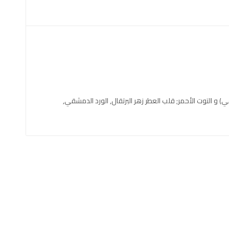
 الماندرين (اليوسفي) و التوت الأحمر; قلب العطر زهر البرتقال, الورد الدمشقي,