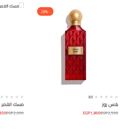
-28%
(0)
بلاس روز
مسك القمر
350
EGP
2,000
EGP
1,800
EGP
2,500