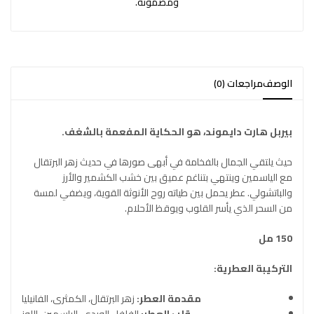
ومضمونة.
الوصف
مراجعات (0)
بيربل هارت دايموند، هو الحكاية المفعمة بالشغف.
حيث يلتقي الجمال بالفخامة في أبهى صورها في حديث زهر البرتقال
مع الياسمين وينتهي بتناغم عميق بين خشب الكشمير والأرز
والباتشولي. عطر يحمل بين طياته روح الأنوثة القوية، ويضفي لمسة
من السحر الذي يأسر القلوب ويوقظ الأحلام.
150 مل
التركيبة العطرية:
مقدمة العطر:
زهر البرتقال، الكمثرى، الفانيليا
قلب العطر:
الفلفل الوردي، الياسمين، اللوز