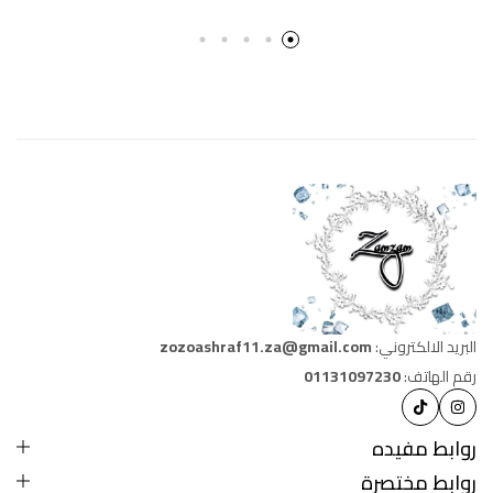
البريد الالكتروني:
zozoashraf11.za@gmail.com
رقم الهاتف:
01131097230
روابط مفيده
روابط مختصرة