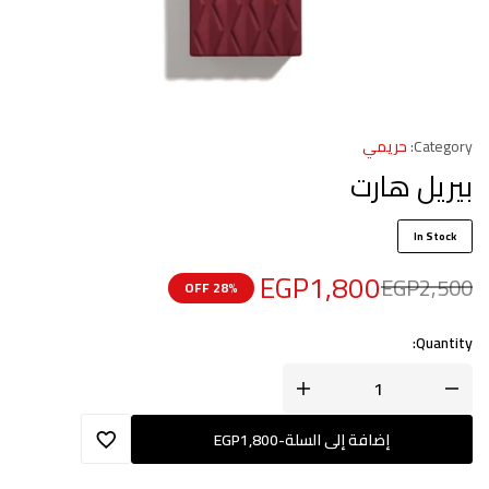
Category:
حريمي
بيريل هارت
In Stock
EGP
1,800
EGP
2,500
28% OFF
Quantity:
إضافة إلى السلة
-
1,800
EGP