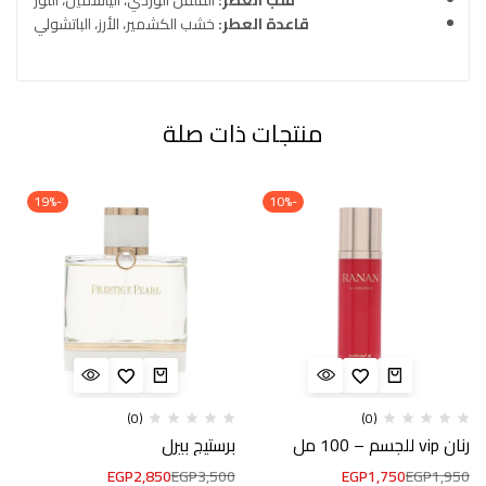
قاعدة العطر:
خشب الكشمير، الأرز، الباتشولي
منتجات ذات صلة
-19%
-10%
(0)
(0)
رنان vip للجسم – 100 مل
برستيج بيرل
EGP
2,850
EGP
3,500
EGP
1,750
EGP
1,950