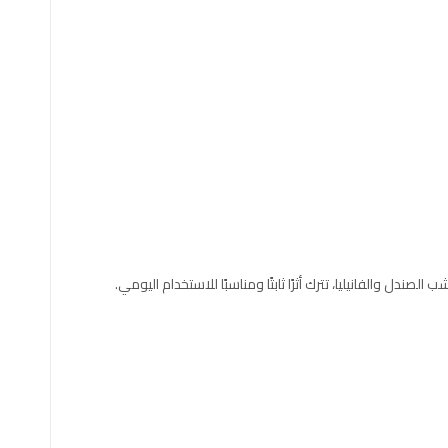
ل والفانيليا، تترك أثرًا ثابتًا ومناسبًا للاستخدام اليومي.