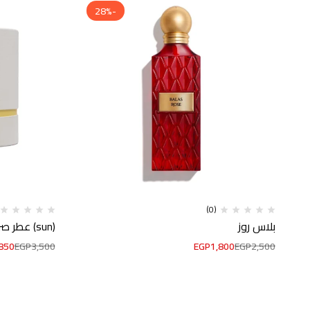
-28%
(0)
بلاس روز
(sun) عطر صن
850
EGP
3,500
EGP
1,800
EGP
2,500