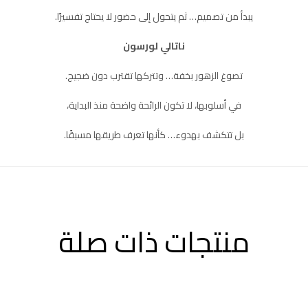
يبدأ من تصميم… ثم يتحول إلى حضور لا يحتاج تفسيرًا.
ناتالي لورسون
تصوغ الزهور بخفة… وتتركها تقترب دون ضجيج.
في أسلوبها، لا تكون الرائحة واضحة منذ البداية،
بل تتكشف بهدوء… كأنها تعرف طريقها مسبقًا.
منتجات ذات صلة