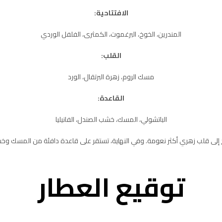
الافتتاحية:
المندرين، الخوخ، البرغموت، الكمثرى، الفلفل الوردي
القلب:
مسك الروم، زهرة البرتقال، الورد
القاعدة:
الباتشولي، المسك، خشب الصندل، الفانيليا
 إلى قلب زهري أكثر نعومة. وفي النهاية، تستقر على قاعدة دافئة من المسك وخشب الصند
توقيع العطار