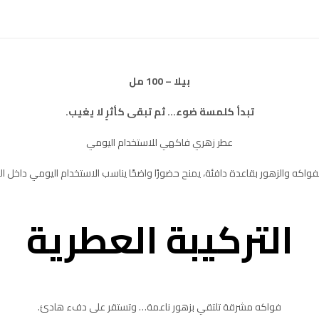
بيلا – 100 مل
تبدأ كلمسة ضوء… ثم تبقى كأثرٍ لا يغيب.
عطر زهري فاكهي للاستخدام اليومي
فواكه والزهور بقاعدة دافئة، يمنح حضورًا واضحًا يناسب الاستخدام اليومي داخل ال
التركيبة العطرية
فواكه مشرقة تلتقي بزهور ناعمة… وتستقر على دفء هادئ.