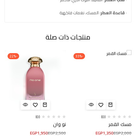
·
قاعدة العطر
: المسك، نغمات فاكهية
منتجات ذات صلة
-22%
-33%
(0)
(0)
مسك القمر
نو وان
EGP
1,950
EGP
2,500
EGP
1,350
EGP
2,000