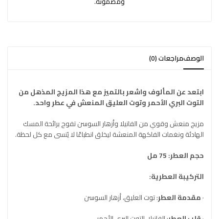
ومضمونة.
الوصف
مراجعات (0)
ابتعد عن المألوف واشعر بالتميز مع هذا المزيج المذهل من
التوت البري الأحمر وتوت العليق المنعش في عطر واحد.
مزيج منعش وقوي من الفانيلا وأزهار السوسن تفوح برائحة المسك
الهادئة ونغمات الفاكهة المنعشة ليخلق انطباعًا لا يُنسى مع كل لحظة.
حجم العطر: 75 مل
التركيبة العطرية:
·
مقدمة العطر
: توت العليق، أزهار السوسن
·
قلب العطر
: الفانيلا، التوت البري الأحمر