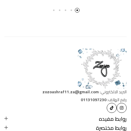
البريد الالكتروني:
zozoashraf11.za@gmail.com
رقم الهاتف:
01131097230
روابط مفيده
روابط مختصرة