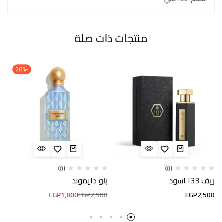
منتجات ذات صلة
-28%
(0)
(0)
ريف 33ا اسود
بلو دايموند
EGP
1,800
EGP
2,500
EGP
2,500