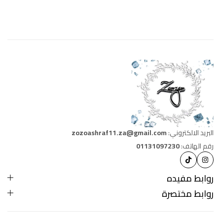
البريد الالكتروني:
zozoashraf11.za@gmail.com
رقم الهاتف:
01131097230
روابط مفيده
روابط مختصرة