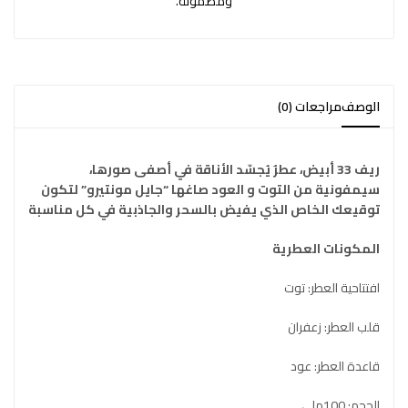
ومضمونة.
الوصف
مراجعات (0)
ريف 33 أبيض، عطرٌ يُجسّد الأناقة في أصفى صورها،
سيمفونية من التوت و العود صاغها “جايل مونتيرو” لتكون
توقيعك الخاص الذي يفيض بالسحر والجاذبية في كل مناسبة
المكونات العطرية
افتتاحية العطر: توت
قلب العطر: زعفران
قاعدة العطر: عود
الحجم: 100ملي