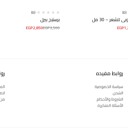
(0)
(0)
 للشعر – 30 مل
برستيج بيرل
EGP
2,850
EGP
3,500
EGP
1,
روابط مفيده
رو
سياسة الخصوصية
المت
الشحن
اتصل
الشروط والأحكام
من 
الأسئلة المتكررة