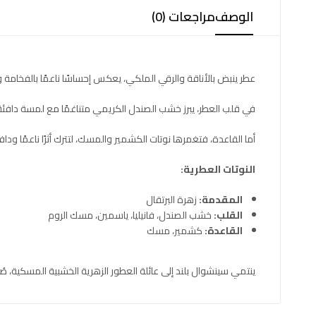
الوصف
مراجعات (0)
عطر ينبض بالأناقة والرقي الملكي، يعكس إحساسًا ناعمًا بالفخامة وا
في قلب العطر، يبرز خشب الصندل الكريمي متناغمًا مع لمسة دافئة من 
أما القاعدة، فتغمرها نوتات الكشمير والمسك، لتترك أثرًا ناعمًا ودافئً
النوتات العطرية:
المقدمة:
زهرة البرتقال
القلب:
خشب الصندل، فانيليا، ياسمين، مسك الروم
القاعدة:
كشمير، مسك
ينتمي سينشوال بلند إلى عائلة العطور الزهرية الخشبية المسكية، ص