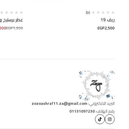
(0)
ريف 19
عطر برستيج روبي
200
EGP
1,950
EGP
2,500
البريد الالكتروني:
zozoashraf11.za@gmail.com
رقم الهاتف:
01131097230