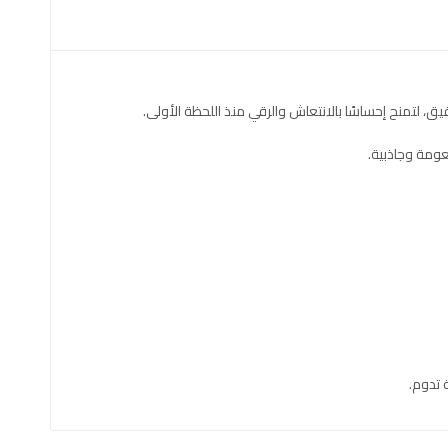
يق، لتمنح إحساسًا بالانتعاش والرقي منذ اللحظة الأولى.
نعومة وجاذبية.
 تدوم.