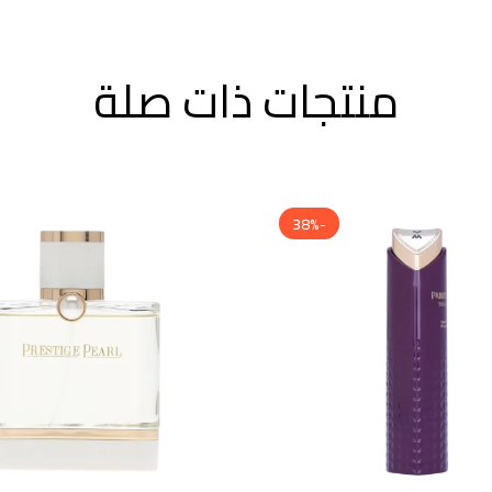
منتجات ذات صلة
-38%