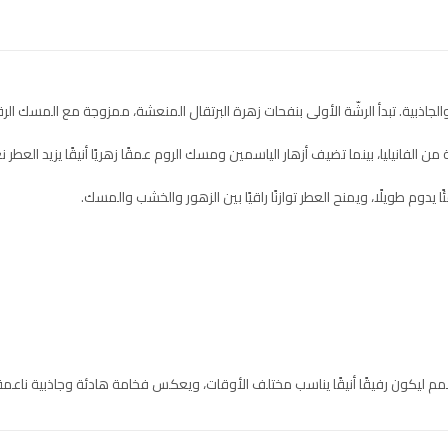
لجاذبية. تبدأ الرشّة الأولى بنفحات زهرة البرتقال المنعشة، ممزوجة مع المسك الرق
الفانيليا، بينما تضيف أزهار الياسمين ومسك الروم عمقًا زهريًا أنيقًا يزيد العطر 
ا يدوم طويلًا، ويمنح العطر توازنًا راقيًا بين الزهور والخشب والمسك.
ُمم ليكون رفيقًا أنيقًا يناسب مختلف الأوقات، ويعكس فخامة هادئة وجاذبية ناعمة