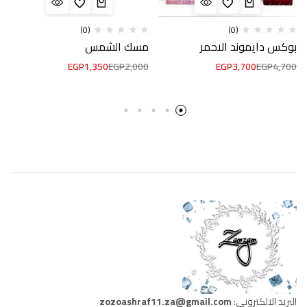
(0)
(0)
بوكس دايموند الاحمر
مسك الشمس
EGP
1,350
EGP
2,000
EGP
3,700
EGP
4,700
البريد الالكتروني:
zozoashraf11.za@gmail.com