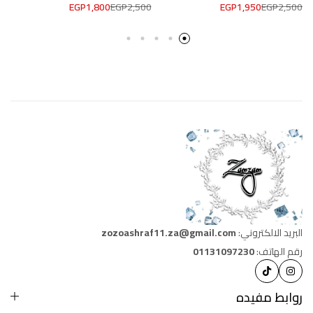
EGP
1,800
EGP
2,500
EGP
1,950
EGP
2,500
البريد الالكتروني:
zozoashraf11.za@gmail.com
رقم الهاتف:
01131097230
روابط مفيده