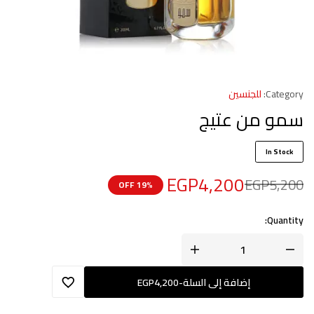
Category:
للجنسين
سمو من عتيج
In Stock
EGP
4,200
EGP
5,200
19% OFF
Quantity:
إضافة إلى السلة
-
4,200
EGP