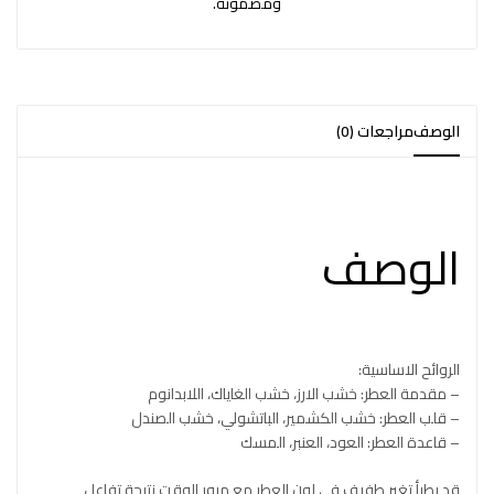
ومضمونة.
الوصف
مراجعات (0)
الوصف
الروائح الاساسية:
– مقدمة العطر: خشب الارز، خشب الغاياك، اللابدانوم
– قلب العطر: خشب الكشمير، الباتشولي، خشب الصندل
– قاعدة العطر: العود، العنبر، المسك
قد يطرأ تغير طفيف في لون العطر مع مرور الوقت نتيجة تفاعل