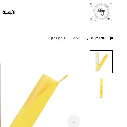
الرئيسية
zamzam
store
الرئيسية
حريمي
سينتد هير سيروم نمبر ٤