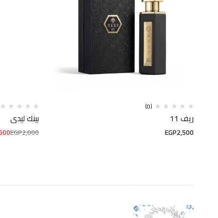
(0)
ريف 11
بينك ليدي
500
EGP
2,000
EGP
2,500