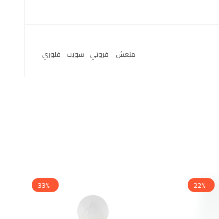
منعش – فروتي– سويت– فلوري
-33%
-22%