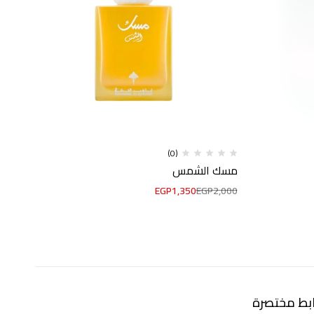
(0)
مسك الشمس
ميس
000
EGP
1,350
EGP
2,000
ابط مختصرة