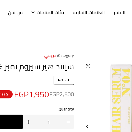
المتجر
العلامات التجارية
فئات المنتجات
من نحن
Category:
حريمي
سينتد هير سيروم نمبر ٤
In Stock
EGP
1,950
EGP
2,500
22% OFF
Quantity: