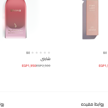
(0)
(0)
شايني
EGP
1,950
EGP
2,500
EGP
1,
روابط مفيده
رو