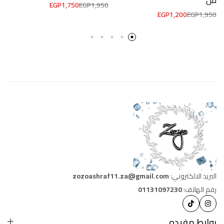
EGP
1,750
EGP
1,950
EGP
1,200
EGP
1,950
البريد الالكتروني:
zozoashraf11.za@gmail.com
رقم الهاتف:
01131097230
روابط مفيده