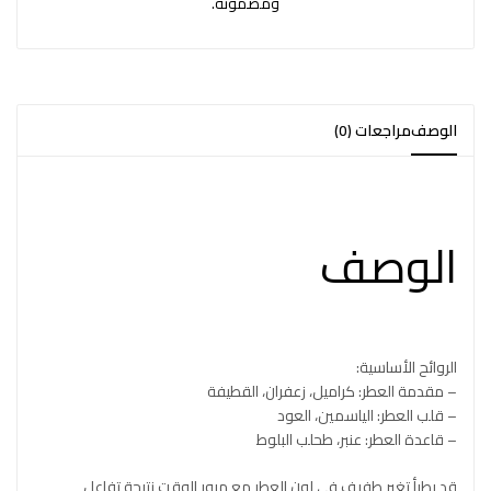
ومضمونة.
الوصف
مراجعات (0)
الوصف
الروائح الأساسية:
– مقدمة العطر: كراميل، زعفران، القطيفة
– قلب العطر: الياسمين، العود
– قاعدة العطر: عنبر، طحلب البلوط
قد يطرأ تغير طفيف في لون العطر مع مرور الوقت نتيجة تفاعل