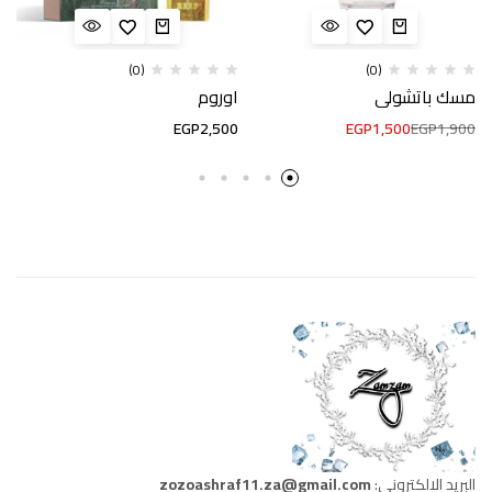
(0)
(0)
مسك باتشولي
اوروم
EGP
2,500
EGP
1,500
EGP
1,900
البريد الالكتروني:
zozoashraf11.za@gmail.com