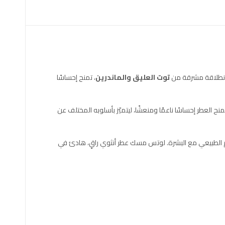
بانطلاقة مشرقة من
توت العليق والماندرين
، تمنح إحساسًا
نح العطر إحساسًا ناعمًا ومنعشًا، ليتميّز بأسلوبه المختلف عن
نسجام الطبيعي مع البشرة. لوتس مسك عطر أنثوي راقٍ، هادئ في