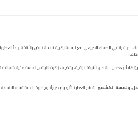
، حيث يلتقي الصفاء الطبيعي مع لمسة زهرية ناعمة تنبض بالأناقة. يبدأ العطر 
لطف.
ريًا هادئًا يعكس النقاء والأنوثة الراقية. وتضيف زهرة اللوتس لمسة مائية شفافة تم
ل، ولمسة الكشمير
، لتمنح العطر ثباتًا يدوم طويلًا وجاذبية ناعمة تشبه الا