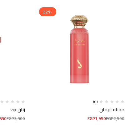
-22%
(0)
مسك الرمان
رنان vip
850
EGP
3,500
EGP
1,950
EGP
2,500