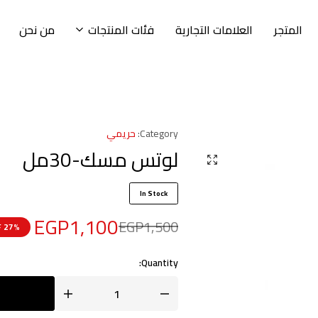
المتجر
العلامات التجارية
فئات المنتجات
من نحن
Category:
حريمي
لوتس مسك-30مل
In Stock
EGP
1,100
EGP
1,500
27% OFF
Quantity: