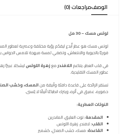
الوصف
مراجعات (0)
لوتس مسك – 30 مل
لوتس مسك هو عطر أُبدع ليقدّم رؤية مختلفة وعصرية لعطور المسك
فوريًا بالحيوية والانتعاش، وتضفي لمسة مبهجة تلامس الحواس ب
في قلب العطر، يتناغم
اللافندر
مع
زهرة اللوتس
ليشكلا عبيرًا زه
عطور المسك التقليدية.
تستقر الرائحة على قاعدة دافئة وأنيقة من
المسك، وخشب الصند
حضوره، عميق في أثره، ويترك انطباعًا أنيقًا لا يُنسى.
النوتات العطرية:
المقدمة:
توت العليق، الماندرين
القلب:
لافندر، زهرة اللوتس
القاعدة:
مسك، خشب الصندل، كشمير