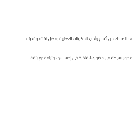
يُعد المسك من أقدم وأحب المكونات العطرية بفضل نقائه وقدرته
ن عن عطور بسيطة في حضورها، فاخرة في إحساسها، وترافقهم بثقة