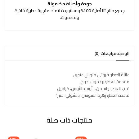
جودة وأصالة مضمونة
جميع منتجاتنا أصلية 100% ومستوردة لتمنحك تجربة عطرية فاخرة
ومضمونة.
الوصف
مراجعات (0)
عائلة العطر: فروتي فلورال عنبري
مقدمة العطر: برغموت، خوخ
قلب العطر: چاسمن، ، أوسمانثوس، كراميل
قاعدة العطر: زهرة السوسن، باتشولي، عنبر”
منتجات ذات صلة