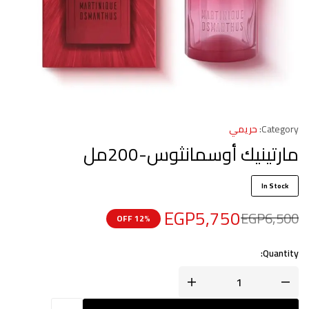
Category:
حريمي
مارتينيك أوسمانثوس-200مل
In Stock
EGP
5,750
EGP
6,500
12% OFF
Quantity: