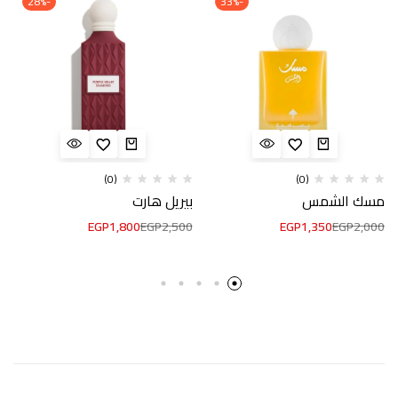
-28%
-33%
(0)
(0)
مسك الشمس
بيريل هارت
EGP
1,800
EGP
2,500
EGP
1,350
EGP
2,000