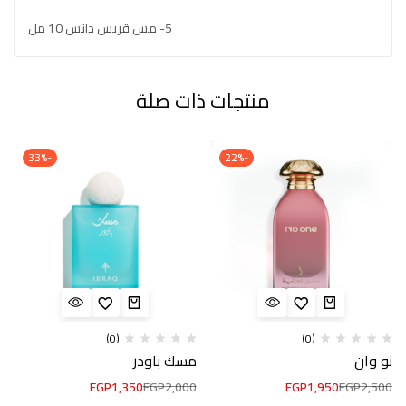
5- مس قريس دانس 10 مل
منتجات ذات صلة
-33%
-22%
(0)
(0)
نو وان
مسك باودر
EGP
1,350
EGP
2,000
EGP
1,950
EGP
2,500