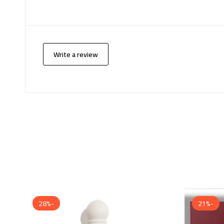
Write a review
-28%
-21%