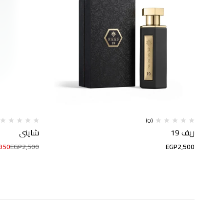
(0)
ريف 19
شايني
950
EGP
2,500
EGP
2,500