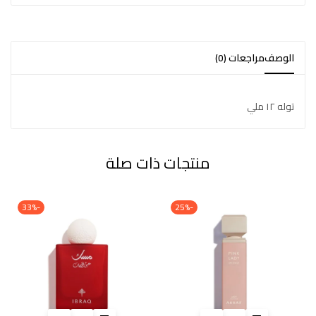
الوصف
مراجعات (0)
توله ١٢ ملي
منتجات ذات صلة
-33%
-25%