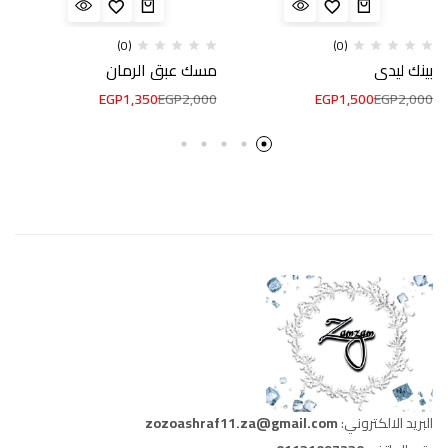
(0)
(0)
بينك ليدي
مسك عبق الرمان
EGP
1,350
EGP
2,000
EGP
1,500
EGP
2,000
البريد الالكتروني:
zozoashraf11.za@gmail.com