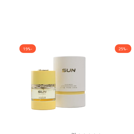
-19%
-25%