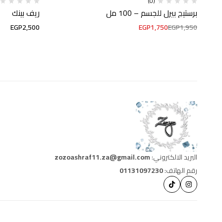
(0)
برستيج بيرل للجسم – 100 مل
ريف بينك
EGP
2,500
EGP
1,750
EGP
1,950
البريد الالكتروني:
zozoashraf11.za@gmail.com
رقم الهاتف:
01131097230