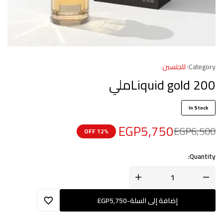
Category:
للجنسين
Liquid gold 200ملي
In Stock
EGP
5,750
EGP
6,500
12% OFF
Quantity:
إضافة إلى السلة
-
5,750
EGP