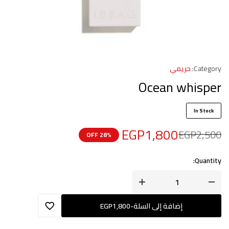
Category:
حريمي
Ocean whisper
In Stock
EGP
1,800
EGP
2,500
28% OFF
Quantity:
إضافة إلى السلة
-
1,800
EGP