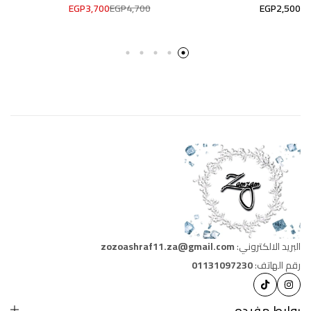
EGP
3,700
EGP
4,700
EGP
2,500
البريد الالكتروني:
zozoashraf11.za@gmail.com
رقم الهاتف:
01131097230
روابط مفيده