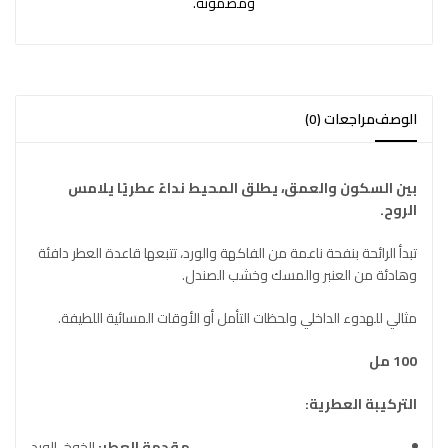
ومضمونة.
الوصف
مراجعات (0)
بين السكون والعمق، يطلق المحيط نداءً عطريًا يلامس
الروح.
تبدأ الرائحة بنفحة ناعمة من الفاكهة والورد، تتبعها قاعدة العطر دافئة
وهادئة من العنبر والمسك وخشب الصندل.
مثالي للهدوء الداخلي ولحظات التأمل أو الأوقات المسائية اللطيفة.
100 مل
التركيبة العطرية:
مقدمة العطر:
الخوخ، الورد