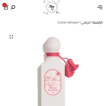
0
الرئيسية
حريمي
Ocean whisper