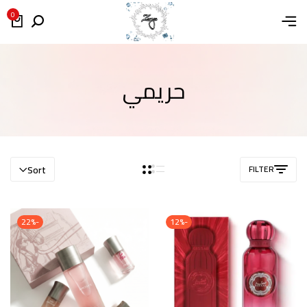
0
حريمي
Sort
FILTER
-22%
-12%