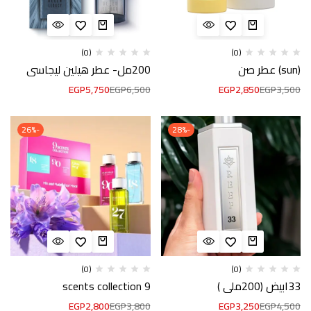
(0)
(0)
(sun) عطر صن
200مل- عطر هيلين ليجاسي
EGP
5,750
EGP
6,500
EGP
2,850
EGP
3,500
-26%
-28%
(0)
(0)
33ابيض (200ملي )
9 scents collection
EGP
2,800
EGP
3,800
EGP
3,250
EGP
4,500