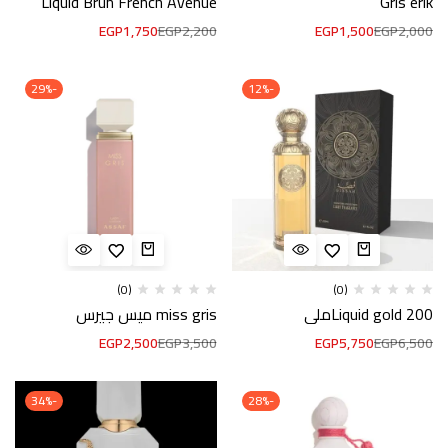
Liquid Brun French Avenue
Gris erik
EGP
1,750
EGP
2,200
EGP
1,500
EGP
2,000
-29%
-12%
(0)
(0)
Liquid gold 200ملي
miss gris ميس جيرس
EGP
2,500
EGP
3,500
EGP
5,750
EGP
6,500
-34%
-28%