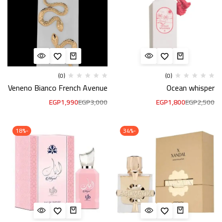
(0)
(0)
Veneno Bianco French Avenue
Ocean whisper
EGP
1,990
EGP
3,000
EGP
1,800
EGP
2,500
-18%
-34%