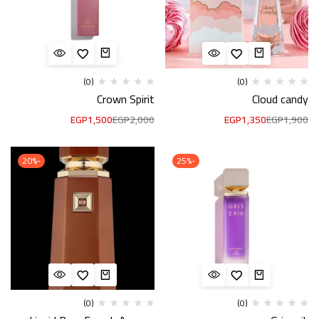
(0)
(0)
Crown Spirit
Cloud candy
EGP
1,500
EGP
2,000
EGP
1,350
EGP
1,900
-20%
-25%
(0)
(0)