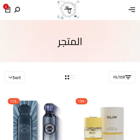
0
المتجر
Sort
FILTER
-12%
-19%