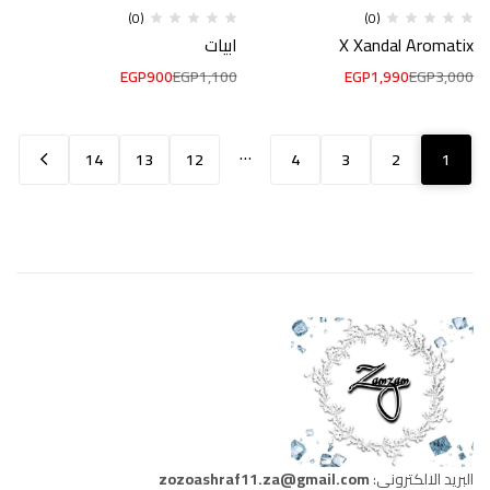
(0)
(0)
X Xandal Aromatix
ابيات
EGP
900
EGP
1,100
EGP
1,990
EGP
3,000
…
14
13
12
4
3
2
1
البريد الالكتروني:
zozoashraf11.za@gmail.com