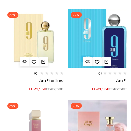
-22%
-22%
(0)
(0)
Am 9 yellow
Am 9
EGP
1,950
EGP
2,500
EGP
1,950
EGP
2,500
-25%
-29%