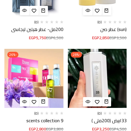
(0)
(0)
(sun) عطر صن
200مل- عطر هيلين ليجاسي
EGP
5,750
EGP
6,500
EGP
2,850
EGP
3,500
-26%
-28%
(0)
(0)
33ابيض (200ملي )
9 scents collection
EGP
2,800
EGP
3,800
EGP
3,250
EGP
4,500