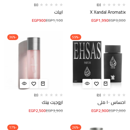
(0)
(0)
X Xandal Aromatix
ابيات
EGP
900
EGP
1,100
EGP
1,990
EGP
3,000
-36%
-59%
(0)
(0)
احساس ١٠٠ ملي
اروجيت بينك
EGP
2,500
EGP
3,900
EGP
2,900
EGP
7,000
-17%
-26%