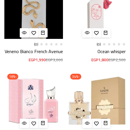
(0)
(0)
Veneno Bianco French Avenue
Ocean whisper
EGP
1,990
EGP
3,000
EGP
1,800
EGP
2,500
-18%
-34%