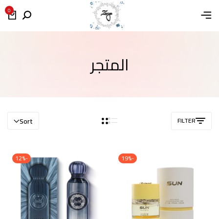
0
المتجر
Sort
FILTER
-12%
-19%