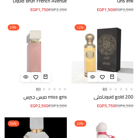
Liquid Brun French Avenue
Gris erik
EGP
1,750
EGP
2,200
EGP
1,500
EGP
2,000
-29%
-12%
(0)
(0)
Liquid gold 200ملي
miss gris ميس جيرس
EGP
2,500
EGP
3,500
EGP
5,750
EGP
6,500
-34%
-28%