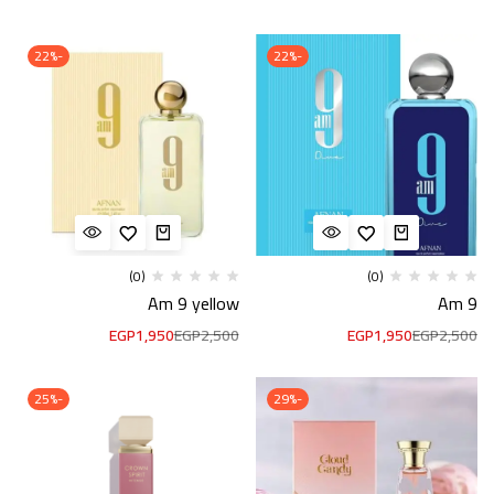
-22%
-22%
(0)
(0)
Am 9 yellow
Am 9
EGP
1,950
EGP
2,500
EGP
1,950
EGP
2,500
-25%
-29%