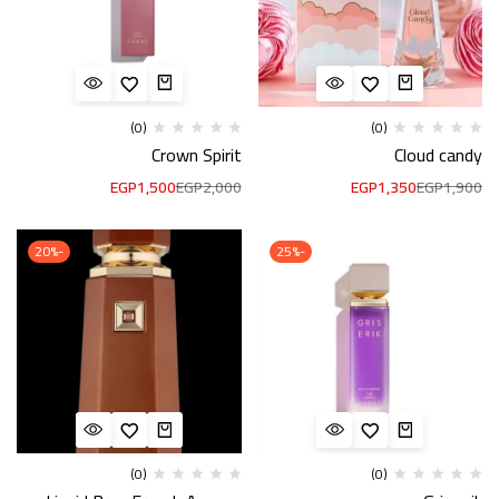
(0)
(0)
Crown Spirit
Cloud candy
EGP
1,500
EGP
2,000
EGP
1,350
EGP
1,900
-20%
-25%
(0)
(0)